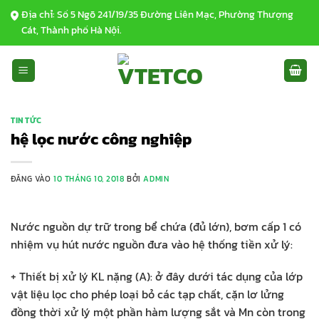
Bỏ
Địa chỉ: Số 5 Ngõ 241/19/35 Đường Liên Mạc, Phường Thượng
qua
Cát, Thành phố Hà Nội.
nội
dung
TIN TỨC
hệ lọc nước công nghiệp
ĐĂNG VÀO
10 THÁNG 10, 2018
BỞI
ADMIN
Nước nguồn dự trữ trong bể chứa (đủ lớn), bơm cấp 1 có
nhiệm vụ hút nước nguồn đưa vào hệ thống tiền xử lý:
+ Thiết bị xử lý KL nặng (A): ở đây dưới tác dụng của lớp
vật liệu lọc cho phép loại bỏ các tạp chất, cặn lơ lửng
đồng thời xử lý một phần hàm lượng sắt và Mn còn trong