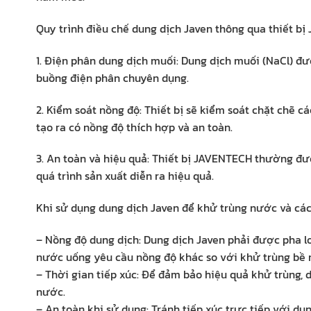
Quy trình điều chế dung dịch Javen thông qua thiết 
1. Điện phân dung dịch muối: Dung dịch muối (NaCl) đượ
buồng điện phân chuyên dụng.
2. Kiểm soát nồng độ: Thiết bị sẽ kiểm soát chặt chẽ 
tạo ra có nồng độ thích hợp và an toàn.
3. An toàn và hiệu quả: Thiết bị JAVENTECH thường đượ
quá trình sản xuất diễn ra hiệu quả.
Khi sử dụng dung dịch Javen để khử trùng nước và các
– Nồng độ dung dịch: Dung dịch Javen phải được pha l
nước uống yêu cầu nồng độ khác so với khử trùng bề 
– Thời gian tiếp xúc: Để đảm bảo hiệu quả khử trùng, d
nước.
– An toàn khi sử dụng: Tránh tiếp xúc trực tiếp với du