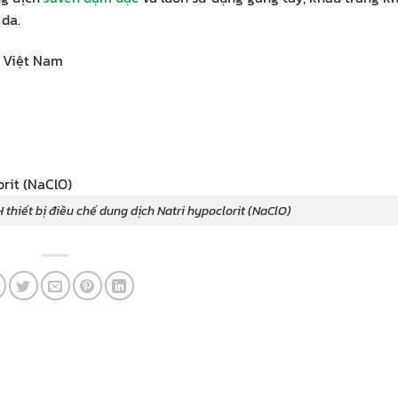
 da.
 Việt Nam
 chế dung dịch Natri hypoclorit (NaClO)