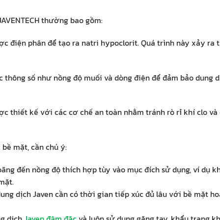
bị JAVENTECH thường bao gồm:
c điện phân để tạo ra natri hypoclorit. Quá trình này xảy ra 
các thông số như nồng độ muối và dòng điện để đảm bảo dung d
c thiết kế với các cơ chế an toàn nhằm tránh rò rỉ khí clo v
 bề mặt, cần chú ý:
oãng đến nồng độ thích hợp tùy vào mục đích sử dụng, ví dụ k
mặt.
ung dịch Javen cần có thời gian tiếp xúc đủ lâu với bề mặt ho
ng dịch
Javen đậm đặc
và luôn sử dụng găng tay, khẩu trang kh