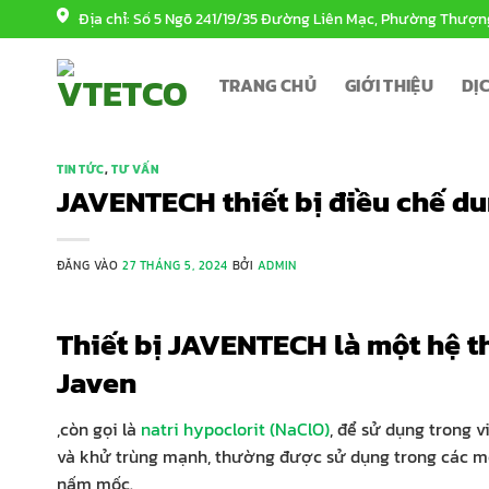
Bỏ
Địa chỉ: Số 5 Ngõ 241/19/35 Đường Liên Mạc, Phường Thượn
qua
nội
TRANG CHỦ
GIỚI THIỆU
DỊ
dung
TIN TỨC
,
TƯ VẤN
JAVENTECH thiết bị điều chế du
ĐĂNG VÀO
27 THÁNG 5, 2024
BỞI
ADMIN
Thiết bị JAVENTECH là một hệ t
Javen
,còn gọi là
natri hypoclorit (NaClO)
, để sử dụng trong 
và khử trùng mạnh, thường được sử dụng trong các môi 
nấm mốc.