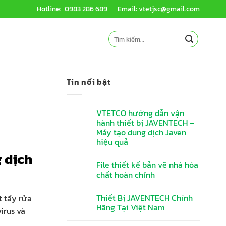
Hotline: 0983 286 689
Email: vtetjsc@gmail.com
Tìm
kiếm:
Tin nổi bật
VTETCO hướng dẫn vận
hành thiết bị JAVENTECH –
Máy tạo dung dịch Javen
hiệu quả
 dịch
File thiết kế bản vẽ nhà hóa
chất hoàn chỉnh
Thiết Bị JAVENTECH Chính
t tẩy rửa
Hãng Tại Việt Nam
irus và