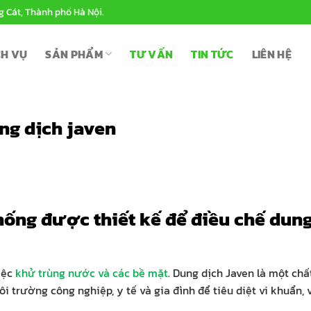
g Cát, Thành phố Hà Nội.
CH VỤ
SẢN PHẨM
TƯ VẤN
TIN TỨC
LIÊN HỆ
ng dịch javen
hống được thiết kế để điều chế dung
việc
khử trùng nước và các bề mặt
. Dung dịch Javen là một chấ
trường công nghiệp, y tế và gia đình để tiêu diệt vi khuẩn, v