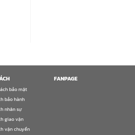
SÁCH
FANPAGE
sách bảo mật
ch bảo hành
ch nhân sự
ch giao vận
ch vận chuyển