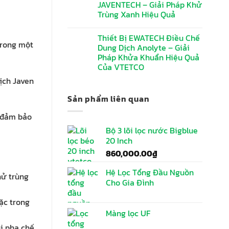
JAVENTECH – Giải Pháp Khử
Trùng Xanh Hiệu Quả
Thiết Bị EWATECH Điều Chế
trong một
Dung Dịch Anolyte – Giải
Pháp Khửa Khuẩn Hiệu Quả
Của VTETCO
ịch Javen
Sản phẩm liên quan
à đảm bảo
Bộ 3 lõi lọc nước Bigblue
20 Inch
860,000.00
₫
Hệ Lọc Tổng Đầu Nguồn
hử trùng
Cho Gia Đình
ặc trong
Màng lọc UF
i pha chế