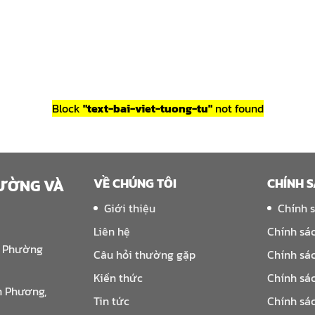
Block
"text-bai-viet-tuong-tu"
not found
VỀ CHÚNG TÔI
CHÍNH 
RƯỜNG VÀ
Giới thiệu
Chính 
Liên hệ
Chính sá
, Phường
Câu hỏi thường gặp
Chính sá
Kiến thức
Chính sá
n Phương,
Tin tức
Chính sá