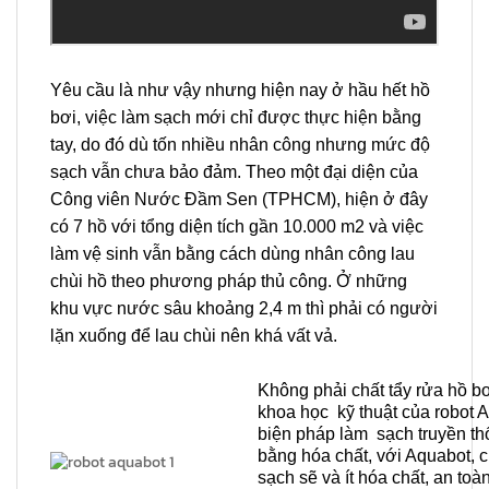
Yêu cầu là như vậy nhưng hiện nay ở hầu hết hồ
bơi, việc làm sạch mới chỉ được thực hiện bằng
tay, do đó dù tốn nhiều nhân công nhưng mức độ
sạch vẫn chưa bảo đảm. Theo một đại diện của
Công viên Nước Đầm Sen (TPHCM), hiện ở đây
có 7 hồ với tổng diện tích gần 10.000 m2 và việc
làm vệ sinh vẫn bằng cách dùng nhân công lau
chùi hồ theo phương pháp thủ công. Ở những
khu vực nước sâu khoảng 2,4 m thì phải có người
lặn xuống để lau chùi nên khá vất vả.
Không phải chất tẩy rửa hồ b
khoa học kỹ thuật của robot A
biện pháp làm sạch truyền thố
bằng hóa chất, với Aquabot, ch
sạch sẽ và ít hóa chất, an to