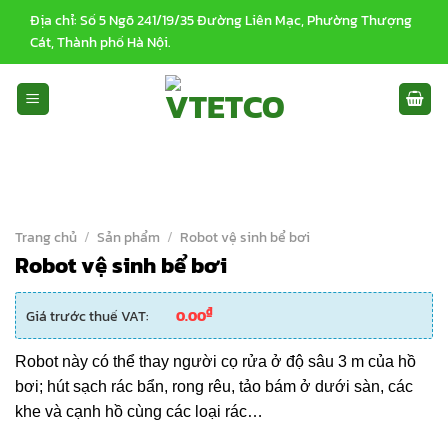
Bỏ
Địa chỉ: Số 5 Ngõ 241/19/35 Đường Liên Mạc, Phường Thượng
qua
Cát, Thành phố Hà Nội.
nội
dung
Trang chủ
/
Sản phẩm
/
Robot vệ sinh bể bơi
Robot vệ sinh bể bơi
₫
Giá trước thuế VAT:
0.00
Robot này có thể thay người cọ rửa ở độ sâu 3 m của hồ
bơi; hút sạch rác bẩn, rong rêu, tảo bám ở dưới sàn, các
khe và cạnh hồ cùng các loại rác…