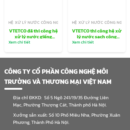
HỆ XỬ LÝ NƯỚC CÔNG NGHIỆP
HỆ XỬ LÝ NƯỚC CÔNG NGHIỆ
VTETCO đã thi công hệ
VTETCO thi công hệ xử
xử lý nước giếng
lý nước sạch công
khoan công suất
suất 20m3/h
Xem chi tiết
Xem chi tiết
5m3/h
CÔNG TY CỔ PHẦN CÔNG NGHỆ MÔI
TRƯỜNG VÀ THƯƠNG MẠI VIỆT NAM
Địa chỉ ĐKKD: Số 5 Ngõ 241/19/35 Đường Liên
Mạc, Phường Thượng Cát, Thành phố Hà Nội.
Xưởng sản xuất: Số 10 Phố Miêu Nha, Phường Xuân
Phương, Thành Phố Hà Nội.