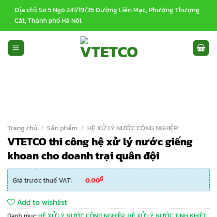
Bỏ
Địa chỉ: Số 5 Ngõ 241/19/35 Đường Liên Mạc, Phường Thượng
qua
Cát, Thành phố Hà Nội.
nội
dung
Trang chủ
/
Sản phẩm
/
HỆ XỬ LÝ NƯỚC CÔNG NGHIỆP
VTETCO thi công hệ xử lý nước giếng
khoan cho doanh trại quân đội
₫
Giá trước thuế VAT:
0.00
Add to wishlist
Danh mục:
HỆ XỬ LÝ NƯỚC CÔNG NGHIỆP
,
HỆ XỬ LÝ NƯỚC TINH KHIẾT