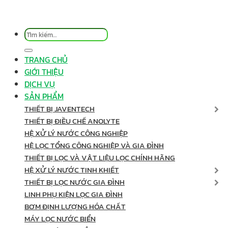
Tìm
kiếm:
TRANG CHỦ
GIỚI THIỆU
DỊCH VỤ
SẢN PHẨM
THIẾT BỊ JAVENTECH
THIẾT BỊ ĐIỀU CHẾ ANOLYTE
HỆ XỬ LÝ NƯỚC CÔNG NGHIỆP
HỆ LỌC TỔNG CÔNG NGHIỆP VÀ GIA ĐÌNH
THIẾT BỊ LỌC VÀ VẬT LIỆU LỌC CHÍNH HÃNG
HỆ XỬ LÝ NƯỚC TINH KHIẾT
THIẾT BỊ LỌC NƯỚC GIA ĐÌNH
LINH PHỤ KIỆN LỌC GIA ĐÌNH
BƠM ĐỊNH LƯỢNG HÓA CHẤT
MÁY LỌC NƯỚC BIỂN