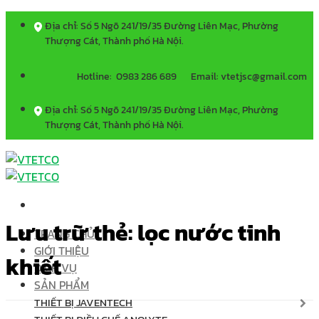
Bỏ
Địa chỉ: Số 5 Ngõ 241/19/35 Đường Liên Mạc, Phường
qua
Thượng Cát, Thành phố Hà Nội.
nội
dung
Hotline: 0983 286 689
Email: vtetjsc@gmail.com
Địa chỉ: Số 5 Ngõ 241/19/35 Đường Liên Mạc, Phường
Thượng Cát, Thành phố Hà Nội.
Lưu trữ thẻ:
lọc nước tinh
TRANG CHỦ
GIỚI THIỆU
khiết
DỊCH VỤ
SẢN PHẨM
THIẾT BỊ JAVENTECH