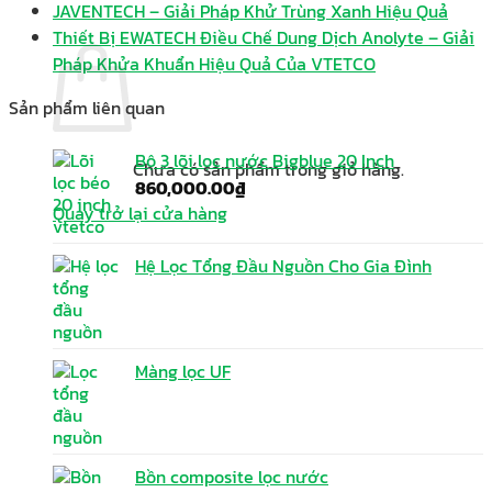
JAVENTECH – Giải Pháp Khử Trùng Xanh Hiệu Quả
Thiết Bị EWATECH Điều Chế Dung Dịch Anolyte – Giải
Pháp Khửa Khuẩn Hiệu Quả Của VTETCO
Sản phẩm liên quan
Bộ 3 lõi lọc nước Bigblue 20 Inch
Chưa có sản phẩm trong giỏ hàng.
860,000.00
₫
Quay trở lại cửa hàng
Hệ Lọc Tổng Đầu Nguồn Cho Gia Đình
Màng lọc UF
Bồn composite lọc nước