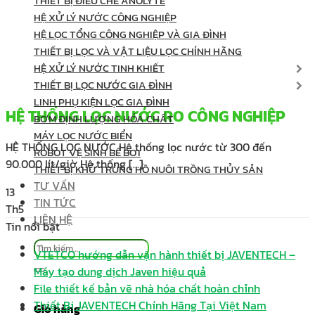
THIẾT BỊ ĐIỀU CHẾ ANOLYTE
HỆ XỬ LÝ NƯỚC CÔNG NGHIỆP
HỆ LỌC TỔNG CÔNG NGHIỆP VÀ GIA ĐÌNH
THIẾT BỊ LỌC VÀ VẬT LIỆU LỌC CHÍNH HÃNG
HỆ XỬ LÝ NƯỚC TINH KHIẾT
THIẾT BỊ LỌC NƯỚC GIA ĐÌNH
LINH PHỤ KIỆN LỌC GIA ĐÌNH
HỆ THỐNG LỌC NƯỚC RO CÔNG NGHIỆP
BƠM ĐỊNH LƯỢNG HÓA CHẤT
MÁY LỌC NƯỚC BIỂN
HỆ THỐNG LỌC NƯỚC Hệ thống lọc nước từ 300 đến
ROBOT VỆ SINH BỂ BƠI
90.000 lít/giờ Hệ thống [...]
THIẾT BỊ KHỬ TRÙNG HỒ NUÔI TRỒNG THỦY SẢN
TƯ VẤN
13
TIN TỨC
Th5
LIÊN HỆ
Tin nổi bật
Tìm
VTETCO hướng dẫn vận hành thiết bị JAVENTECH –
kiếm:
Máy tạo dung dịch Javen hiệu quả
File thiết kế bản vẽ nhà hóa chất hoàn chỉnh
Thiết Bị JAVENTECH Chính Hãng Tại Việt Nam
Giỏ hàng