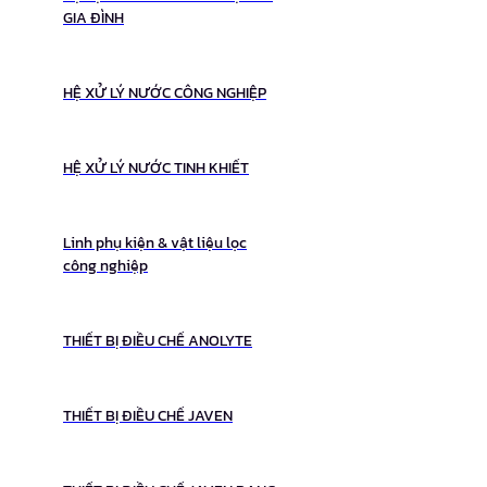
GIA ĐÌNH
HỆ XỬ LÝ NƯỚC CÔNG NGHIỆP
HỆ XỬ LÝ NƯỚC TINH KHIẾT
Linh phụ kiện & vật liệu lọc
công nghiệp
THIẾT BỊ ĐIỀU CHẾ ANOLYTE
THIẾT BỊ ĐIỀU CHẾ JAVEN