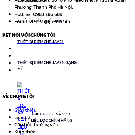
công nghiệp
Phương, Thành Phố Hà Nội.
Hotline: 0983 286 689
Email: vtetjsc@gmail.com
THIẾT BỊ ĐIỀU CHẾ ANOLYTE
KẾT NỐI VỚI CHÚNG TÔI
THIẾT BỊ ĐIỀU CHẾ JAVEN
THIẾT BỊ ĐIỀU CHẾ JAVEN DẠNG
MẺ
VỀ CHÚNG TÔI
Giới thiệu
THIẾT BỊ LỌC VÀ VẬT
Liên hệ
LIỆU LỌC CHÍNH HÃNG
Câu hỏi thường gặp
Kiến thức