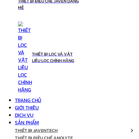
THIẾT BỊ ĐIỀU CHẾ JAVEN DẠNG
MẺ
THIẾT BỊ LỌC VÀ VẬT
LIỆU LỌC CHÍNH HÃNG
TRANG CHỦ
GIỚI THIỆU
DỊCH VỤ
SẢN PHẨM
THIẾT BỊ JAVENTECH
THIẾT BỊ ĐIỀU CHẾ ANOLYTE