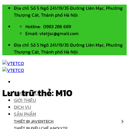
Bỏ
Địa chỉ: Số 5 Ngõ 241/19/35 Đường Liên Mạc, Phường
qua
Thượng Cát, Thành phố Hà Nội.
nội
Hotline: 0983 286 689
dung
Email: vtetjsc@gmail.com
Địa chỉ: Số 5 Ngõ 241/19/35 Đường Liên Mạc, Phường
Thượng Cát, Thành phố Hà Nội.
Lưu trữ thẻ:
M10
TRANG CHỦ
GIỚI THIỆU
DỊCH VỤ
SẢN PHẨM
THIẾT BỊ JAVENTECH
THIẾT BỊ ĐIỀU CHẾ ANOLYTE