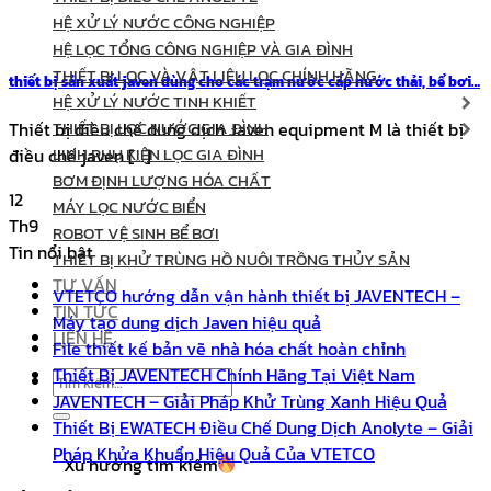
HỆ XỬ LÝ NƯỚC CÔNG NGHIỆP
HỆ LỌC TỔNG CÔNG NGHIỆP VÀ GIA ĐÌNH
THIẾT BỊ LỌC VÀ VẬT LIỆU LỌC CHÍNH HÃNG
thiết bị sản xuất javen dùng cho các trạm nước cấp nước thải, bể bơi…
HỆ XỬ LÝ NƯỚC TINH KHIẾT
THIẾT BỊ LỌC NƯỚC GIA ĐÌNH
Thiết bị điều chế dung dịch Javen equipment M là thiết bị
LINH PHỤ KIỆN LỌC GIA ĐÌNH
điều chế javen [...]
BƠM ĐỊNH LƯỢNG HÓA CHẤT
12
MÁY LỌC NƯỚC BIỂN
Th9
ROBOT VỆ SINH BỂ BƠI
Tin nổi bật
THIẾT BỊ KHỬ TRÙNG HỒ NUÔI TRỒNG THỦY SẢN
TƯ VẤN
VTETCO hướng dẫn vận hành thiết bị JAVENTECH –
TIN TỨC
Máy tạo dung dịch Javen hiệu quả
LIÊN HỆ
File thiết kế bản vẽ nhà hóa chất hoàn chỉnh
Thiết Bị JAVENTECH Chính Hãng Tại Việt Nam
Tìm
JAVENTECH – Giải Pháp Khử Trùng Xanh Hiệu Quả
kiếm:
Thiết Bị EWATECH Điều Chế Dung Dịch Anolyte – Giải
Pháp Khửa Khuẩn Hiệu Quả Của VTETCO
Xu hướng tìm kiếm