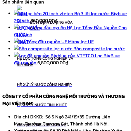
Sản phẩm liên quan
Bộ 3 lõi lọc nước Bigblue
20 Inch
860,000.00
₫
BƠM ĐỊNH LƯỢNG HÓA
Hệ Lọc Tổng Đầu Nguồn Cho
CHẤT
Gia Đình
Màng lọc UF
Bồn composite lọc nước
Lọc BigBlue
HỆ LỌC TỔNG CÔNG NGHIỆP VÀ
đầu nguồn
6,800,000.00
₫
GIA ĐÌNH
HỆ XỬ LÝ NƯỚC CÔNG NGHIỆP
CÔNG TY CỔ PHẦN CÔNG NGHỆ MÔI TRƯỜNG VÀ THƯƠNG
MẠI VIỆT NAM
HỆ XỬ LÝ NƯỚC TINH KHIẾT
Địa chỉ ĐKKD: Số 5 Ngõ 241/19/35 Đường Liên
Mạc, Phường Thượng Cát, Thành phố Hà Nội.
Linh phụ kiện & vật liệu lọc
Xưởng sản xuất: Số 10 Phố Miêu Nha, Phường Xuân