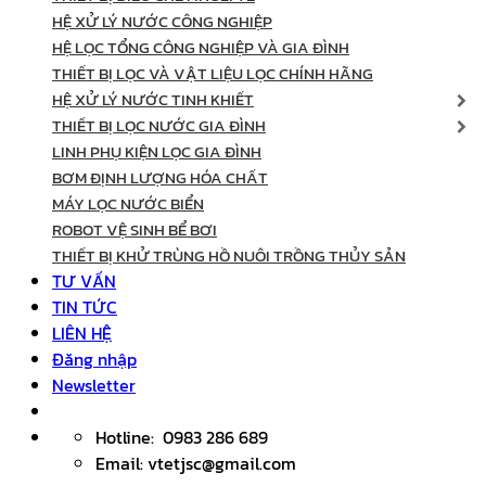
HỆ XỬ LÝ NƯỚC CÔNG NGHIỆP
HỆ LỌC TỔNG CÔNG NGHIỆP VÀ GIA ĐÌNH
THIẾT BỊ LỌC VÀ VẬT LIỆU LỌC CHÍNH HÃNG
HỆ XỬ LÝ NƯỚC TINH KHIẾT
THIẾT BỊ LỌC NƯỚC GIA ĐÌNH
LINH PHỤ KIỆN LỌC GIA ĐÌNH
BƠM ĐỊNH LƯỢNG HÓA CHẤT
MÁY LỌC NƯỚC BIỂN
ROBOT VỆ SINH BỂ BƠI
THIẾT BỊ KHỬ TRÙNG HỒ NUÔI TRỒNG THỦY SẢN
TƯ VẤN
TIN TỨC
LIÊN HỆ
Đăng nhập
Newsletter
Hotline: 0983 286 689
Email: vtetjsc@gmail.com