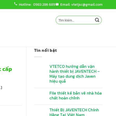
Hotline: 0983 286 689
Email: vtetjsc@gmail.com
Tìm
kiếm:
Tin nổi bật
VTETCO hướng dẫn vận
c cấp
hành thiết bị JAVENTECH –
Máy tạo dung dịch Javen
hiệu quả
.]
File thiết kế bản vẽ nhà hóa
chất hoàn chỉnh
Thiết Bị JAVENTECH Chính
Hãng Tại Việt Nam