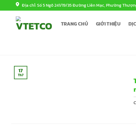
Bỏ
Địa chỉ: Số 5 Ngõ 241/19/35 Đường Liên Mạc, Phường Thượn
qua
nội
TRANG CHỦ
GIỚI THIỆU
DỊ
dung
17
Th7
C