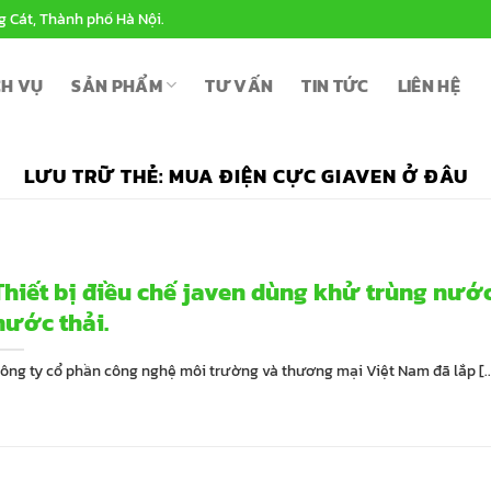
g Cát, Thành phố Hà Nội.
CH VỤ
SẢN PHẨM
TƯ VẤN
TIN TỨC
LIÊN HỆ
LƯU TRỮ THẺ:
MUA ĐIỆN CỰC GIAVEN Ở ĐÂU
Thiết bị điều chế javen dùng khử trùng nướ
nước thải.
ông ty cổ phần công nghệ môi trường và thương mại Việt Nam đã lắp [..