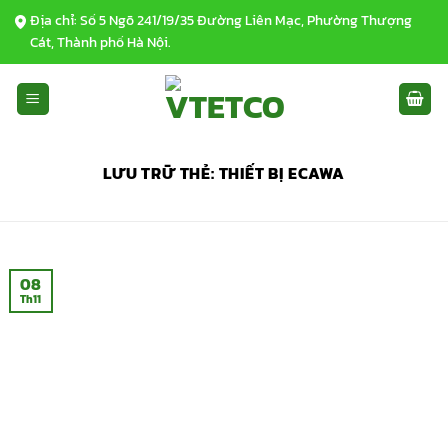
Bỏ
Địa chỉ: Số 5 Ngõ 241/19/35 Đường Liên Mạc, Phường Thượng
qua
Cát, Thành phố Hà Nội.
nội
dung
LƯU TRỮ THẺ:
THIẾT BỊ ECAWA
08
Th11