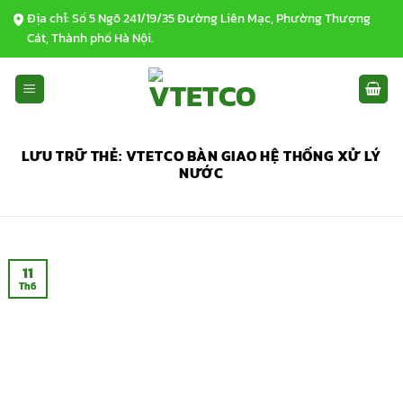
Bỏ
Địa chỉ: Số 5 Ngõ 241/19/35 Đường Liên Mạc, Phường Thượng
qua
Cát, Thành phố Hà Nội.
nội
dung
LƯU TRỮ THẺ:
VTETCO BÀN GIAO HỆ THỐNG XỬ LÝ
NƯỚC
11
Th6