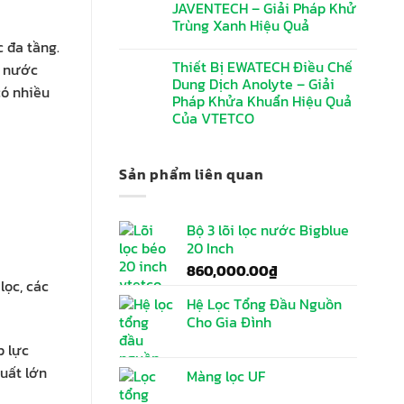
JAVENTECH – Giải Pháp Khử
Trùng Xanh Hiệu Quả
c đa tầng.
Thiết Bị EWATECH Điều Chế
ý nước
Dung Dịch Anolyte – Giải
có nhiều
Pháp Khửa Khuẩn Hiệu Quả
Của VTETCO
Sản phẩm liên quan
Bộ 3 lõi lọc nước Bigblue
20 Inch
860,000.00
₫
lọc, các
Hệ Lọc Tổng Đầu Nguồn
Cho Gia Đình
p lực
suất lớn
Màng lọc UF