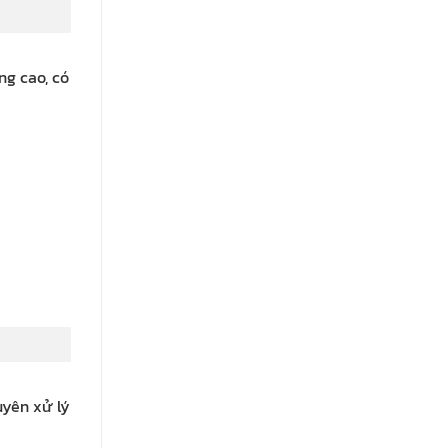
ng cao, có
uyên xử lý