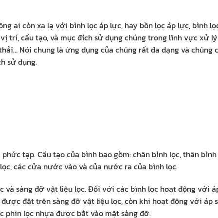
g ai còn xa lạ với bình lọc áp lực, hay bồn lọc áp lực, bình lọ
 vị trí, cấu tạo, và mục đích sử dụng chúng trong lĩnh vực xử l
 thải… Nói chung là ứng dụng của chúng rất đa dạng và chúng 
ch sử dụng.
à phức tạp. Cấu tạo của bình bao gồm: chân bình lọc, thân bình 
u lọc, các cửa nước vào và của nước ra của bình lọc.
và sàng đỡ vật liệu lọc. Đối với các bình lọc hoạt động với á
được đặt trên sàng đỡ vật liệu lọc, còn khi hoạt động với áp 
c phin lọc nhựa được bắt vào mặt sàng đỡ.