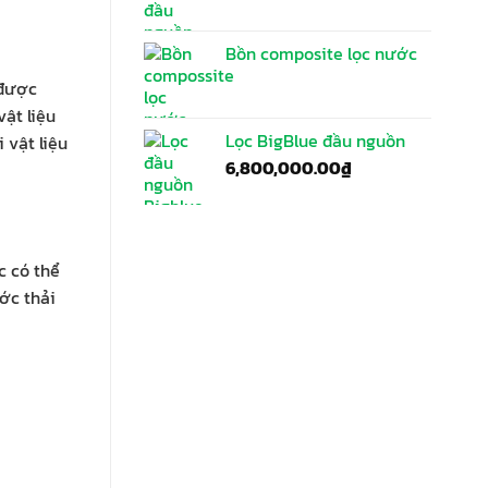
Bồn composite lọc nước
 được
vật liệu
Lọc BigBlue đầu nguồn
 vật liệu
6,800,000.00
₫
c có thể
ước thải