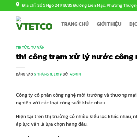
Bỏ
Địa chỉ: Số 5 Ngõ 241/19/35 Đường Liên Mạc, Phường Thượn
qua
nội
TRANG CHỦ
GIỚI THIỆU
DỊ
dung
TIN TỨC
,
TƯ VẤN
thi công trạm xử lý nước công
ĐĂNG VÀO
5 THÁNG 9, 2019
BỞI
ADMIN
Công ty cổ phần công nghệ môi trường và thương mại 
nghiệp với các loại công suất khác nhau.
Hiện tại trên thị trường có nhiều kiểu lọc khác nhau, 
áp lực vẫn là lựa chọn hàng đầu.