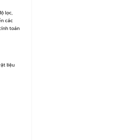
ộ lọc,
ến các
tính toán
ật liệu