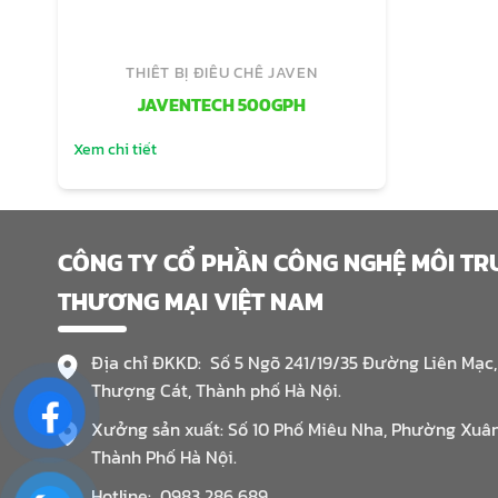
THIẾT BỊ ĐIỀU CHẾ JAVEN
JAVENTECH 500GPH
Xem chi tiết
CÔNG TY CỔ PHẦN CÔNG NGHỆ MÔI T
THƯƠNG MẠI VIỆT NAM
Địa chỉ ĐKKD: Số 5 Ngõ 241/19/35 Đường Liên Mạc
Thượng Cát, Thành phố Hà Nội.
Xưởng sản xuất: Số 10 Phố Miêu Nha, Phường Xuâ
Thành Phố Hà Nội.
Hotline: 0983 286 689