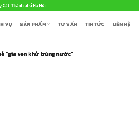
g Cát, Thành phố Hà Nội.
CH VỤ
SẢN PHẨM
TƯ VẤN
TIN TỨC
LIÊN HỆ
ẻ “gia ven khử trùng nước”