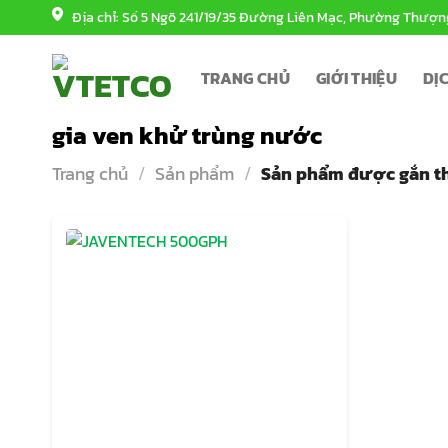
Bỏ
Địa chỉ: Số 5 Ngõ 241/19/35 Đường Liên Mạc, Phường Thượn
qua
nội
TRANG CHỦ
GIỚI THIỆU
DỊ
dung
gia ven khử trùng nước
Trang chủ
/
Sản phẩm
/
Sản phẩm được gắn th