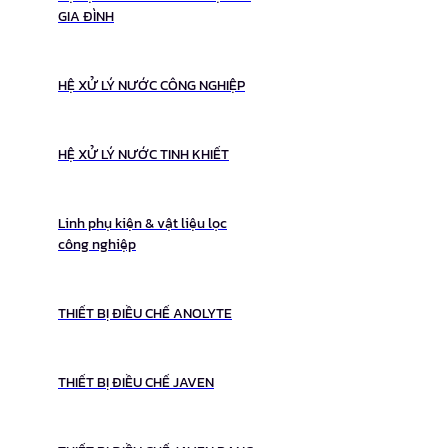
GIA ĐÌNH
HỆ XỬ LÝ NƯỚC CÔNG NGHIỆP
HỆ XỬ LÝ NƯỚC TINH KHIẾT
Linh phụ kiện & vật liệu lọc
công nghiệp
THIẾT BỊ ĐIỀU CHẾ ANOLYTE
THIẾT BỊ ĐIỀU CHẾ JAVEN