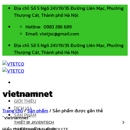
Bỏ
Địa chỉ: Số 5 Ngõ 241/19/35 Đường Liên Mạc, Phường
qua
Thượng Cát, Thành phố Hà Nội.
nội
Hotline: 0983 286 689
dung
Email: vtetjsc@gmail.com
Địa chỉ: Số 5 Ngõ 241/19/35 Đường Liên Mạc, Phường
Thượng Cát, Thành phố Hà Nội.
vietnamnet
TRANG CHỦ
GIỚI THIỆU
DỊCH VỤ
Trang chủ
/
Sản phẩm
/
Sản phẩm được gắn thẻ
SẢN PHẨM
“vietnamnet”
THIẾT BỊ JAVENTECH
Hiển thị kết quả duy nhất
THIẾT BỊ ĐIỀU CHẾ ANOLYTE