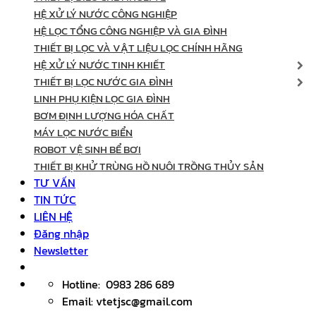
HỆ XỬ LÝ NƯỚC CÔNG NGHIỆP
HỆ LỌC TỔNG CÔNG NGHIỆP VÀ GIA ĐÌNH
THIẾT BỊ LỌC VÀ VẬT LIỆU LỌC CHÍNH HÃNG
HỆ XỬ LÝ NƯỚC TINH KHIẾT
THIẾT BỊ LỌC NƯỚC GIA ĐÌNH
LINH PHỤ KIỆN LỌC GIA ĐÌNH
BƠM ĐỊNH LƯỢNG HÓA CHẤT
MÁY LỌC NƯỚC BIỂN
ROBOT VỆ SINH BỂ BƠI
THIẾT BỊ KHỬ TRÙNG HỒ NUÔI TRỒNG THỦY SẢN
TƯ VẤN
TIN TỨC
LIÊN HỆ
Đăng nhập
Newsletter
Hotline: 0983 286 689
Email: vtetjsc@gmail.com