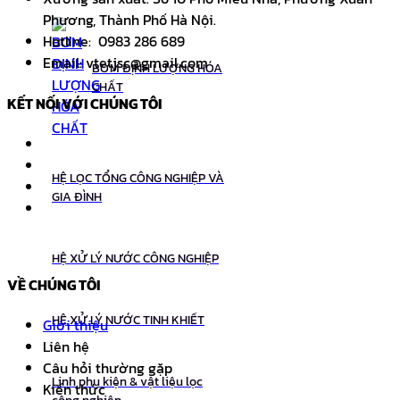
Phương, Thành Phố Hà Nội.
Hotline: 0983 286 689
Email: vtetjsc@gmail.com
BƠM ĐỊNH LƯỢNG HÓA
CHẤT
KẾT NỐI VỚI CHÚNG TÔI
HỆ LỌC TỔNG CÔNG NGHIỆP VÀ
GIA ĐÌNH
HỆ XỬ LÝ NƯỚC CÔNG NGHIỆP
VỀ CHÚNG TÔI
HỆ XỬ LÝ NƯỚC TINH KHIẾT
Giới thiệu
Liên hệ
Câu hỏi thường gặp
Linh phụ kiện & vật liệu lọc
Kiến thức