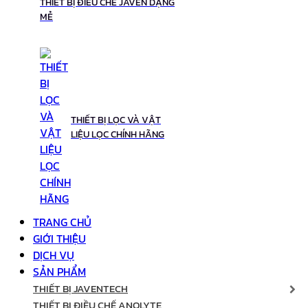
THIẾT BỊ ĐIỀU CHẾ JAVEN DẠNG
MẺ
THIẾT BỊ LỌC VÀ VẬT
LIỆU LỌC CHÍNH HÃNG
TRANG CHỦ
GIỚI THIỆU
DỊCH VỤ
SẢN PHẨM
THIẾT BỊ JAVENTECH
THIẾT BỊ ĐIỀU CHẾ ANOLYTE