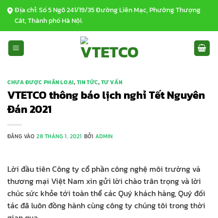
Bỏ
Địa chỉ: Số 5 Ngõ 241/19/35 Đường Liên Mạc, Phường Thượng
qua
Cát, Thành phố Hà Nội.
nội
dung
CHƯA ĐƯỢC PHÂN LOẠI
,
TIN TỨC
,
TƯ VẤN
VTETCO thông báo lịch nghỉ Tết Nguyên
Đán 2021
ĐĂNG VÀO
28 THÁNG 1, 2021
BỞI
ADMIN
Lời đầu tiên Công ty cổ phần công nghệ môi trường và
thương mại Việt Nam xin gửi lời chào trân trọng và lời
chúc sức khỏe tới toàn thể các Quý khách hàng, Quý đối
tác đã luôn đồng hành cùng công ty chúng tôi trong thời
gian qua.