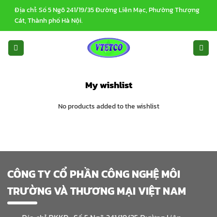
Bỏ
Địa chỉ: Số 5 Ngõ 241/19/35 Đường Liên Mạc, Phường Thượng
qua
Cát, Thành phố Hà Nội.
nội
dung
My wishlist
No products added to the wishlist
CÔNG TY CỔ PHẦN CÔNG NGHỆ MÔI
TRƯỜNG VÀ THƯƠNG MẠI VIỆT NAM