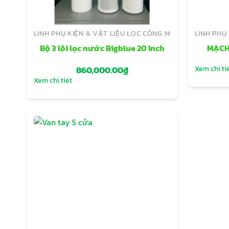
LINH PHỤ KIỆN & VẬT LIỆU LỌC CÔNG NGHIỆP
LINH PHỤ
Bộ 3 lõi lọc nước Bigblue 20 Inch
MẠCH
Xem chi ti
860,000.00
₫
Xem chi tiết