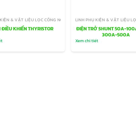
 KIỆN & VẬT LIỆU LỌC CÔNG NGHIỆP
LINH PHỤ KIỆN & VẬT LIỆU L
 ĐIỀU KHIỂN THYRISTOR
ĐIỆN TRỞ SHUNT 50A-10
300A-500A
ết
Xem chi tiết