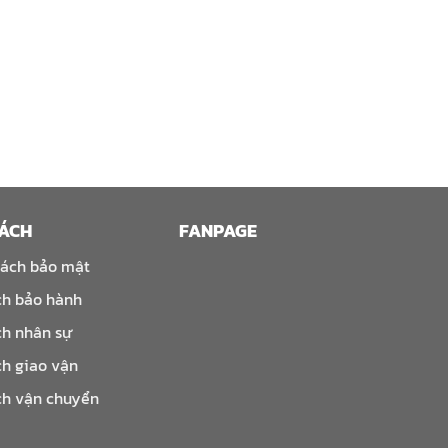
SÁCH
FANPAGE
sách bảo mật
ch bảo hành
ch nhân sự
ch giao vận
ch vận chuyển