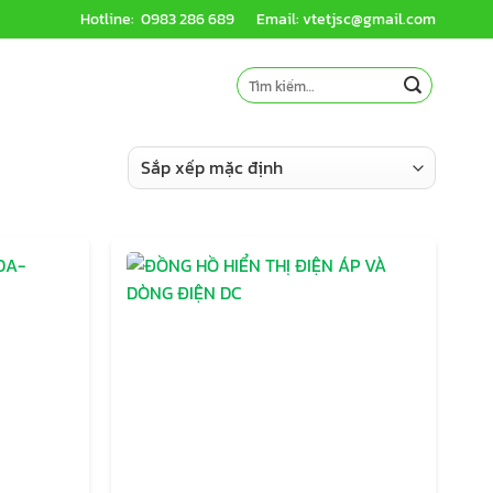
Hotline: 0983 286 689
Email: vtetjsc@gmail.com
Tìm
kiếm: