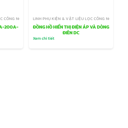
ỌC CÔNG NGHIỆP
LINH PHỤ KIỆN & VẬT LIỆU LỌC CÔNG NGHIỆP
0A-200A-
ĐỒNG HỒ HIỂN THỊ ĐIỆN ÁP VÀ DÒNG
ĐIỆN DC
Xem chi tiết