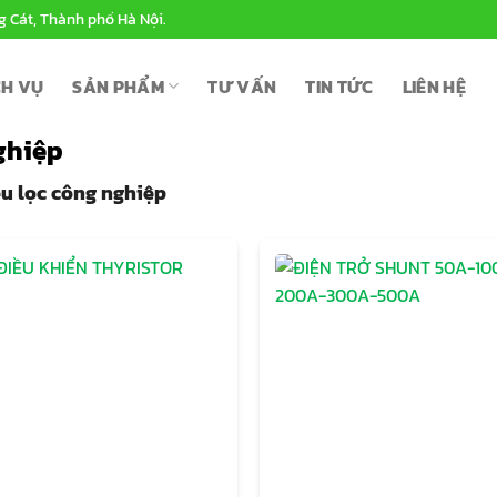
g Cát, Thành phố Hà Nội.
CH VỤ
SẢN PHẨM
TƯ VẤN
TIN TỨC
LIÊN HỆ
nghiệp
ệu lọc công nghiệp