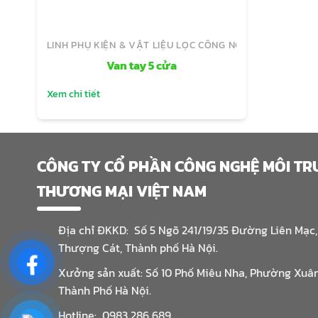
LINH PHỤ KIỆN & VẬT LIỆU LỌC CÔNG NGHIỆP
Van tay 5 cửa
Xem chi tiết
CÔNG TY CỔ PHẦN CÔNG NGHỆ MÔI T
THƯƠNG MẠI VIỆT NAM
Địa chỉ ĐKKD: Số 5 Ngõ 241/19/35 Đường Liên Mạc
Thượng Cát, Thành phố Hà Nội.
Xưởng sản xuất: Số 10 Phố Miêu Nha, Phường Xuâ
Thành Phố Hà Nội.
Hotline: 0983 286 689