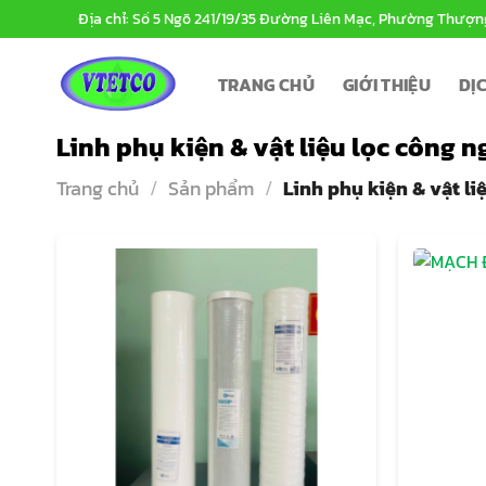
Bỏ
Địa chỉ: Số 5 Ngõ 241/19/35 Đường Liên Mạc, Phường Thượn
qua
nội
TRANG CHỦ
GIỚI THIỆU
DỊ
dung
Linh phụ kiện & vật liệu lọc công 
Trang chủ
/
Sản phẩm
/
Linh phụ kiện & vật li