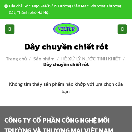
Bỏ
Địa chỉ: Số 5 Ngõ 241/19/35 Đường Liên Mạc, Phường Thượng
qua
Cát, Thành phố Hà Nội.
nội
dung
Dây chuyền chiết rót
Trang chủ
/
Sản phẩm
/
HỆ XỬ LÝ NƯỚC TINH KHIẾT
/
Dây chuyền chiết rót
Không tìm thấy sản phẩm nào khớp với lựa chọn của
bạn.
CÔNG TY CỔ PHẦN CÔNG NGHỆ MÔI
TRƯỜNG VÀ THƯƠNG MẠI VIỆT NAM