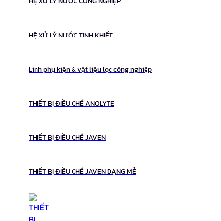
HỆ XỬ LÝ NƯỚC CÔNG NGHIỆP
HỆ XỬ LÝ NƯỚC TINH KHIẾT
Linh phụ kiện & vật liệu lọc công nghiệp
THIẾT BỊ ĐIỀU CHẾ ANOLYTE
THIẾT BỊ ĐIỀU CHẾ JAVEN
THIẾT BỊ ĐIỀU CHẾ JAVEN DẠNG MẺ