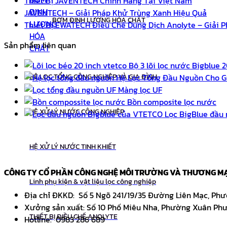
Thiết Bị JAVENTECH Chính Hãng Tại Việt Nam
JAVENTECH – Giải Pháp Khử Trùng Xanh Hiệu Quả
BƠM ĐỊNH LƯỢNG HÓA CHẤT
Thiết Bị EWATECH Điều Chế Dung Dịch Anolyte – Giải
Sản phẩm liên quan
Bộ 3 lõi lọc nước Bigblue 2
Hệ Lọc Tổng Đầu Nguồn Cho G
HỆ LỌC TỔNG CÔNG NGHIỆP VÀ GIA ĐÌNH
Màng lọc UF
Bồn composite lọc nước
HỆ XỬ LÝ NƯỚC CÔNG NGHIỆP
Lọc BigBlue đầu
HỆ XỬ LÝ NƯỚC TINH KHIẾT
CÔNG TY CỔ PHẦN CÔNG NGHỆ MÔI TRƯỜNG VÀ THƯƠNG MẠ
Linh phụ kiện & vật liệu lọc công nghiệp
Địa chỉ ĐKKD: Số 5 Ngõ 241/19/35 Đường Liên Mạc, Ph
Xưởng sản xuất: Số 10 Phố Miêu Nha, Phường Xuân Phư
THIẾT BỊ ĐIỀU CHẾ ANOLYTE
Hotline: 0983 286 689