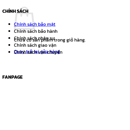
CHÍNH SÁCH
Chính sách bảo mật
Chính sách bảo hành
Chính sách nhân sự
Chưa có sản phẩm trong giỏ hàng.
Chính sách giao vận
Quay trở lại cửa hàng
Chính sách vận chuyển
FANPAGE