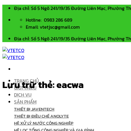
Bỏ
Địa chỉ: Số 5 Ngõ 241/19/35 Đường Liên Mạc, Phường T
qua
Hotline: 0983 286 689
nội
Email: vtetjsc@gmail.com
dung
Địa chỉ: Số 5 Ngõ 241/19/35 Đường Liên Mạc, Phường T
TRANG CHỦ
Lưu trữ thẻ:
eacwa
GIỚI THIỆU
DỊCH VỤ
SẢN PHẨM
THIẾT BỊ JAVENTECH
THIẾT BỊ ĐIỀU CHẾ ANOLYTE
HỆ XỬ LÝ NƯỚC CÔNG NGHIỆP
HỆ LỌC TỔNG CÔNG NGHIỆP VÀ GIA ĐÌNH