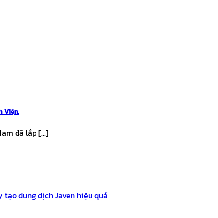
h Viện.
m đã lắp [...]
 tạo dung dịch Javen hiệu quả