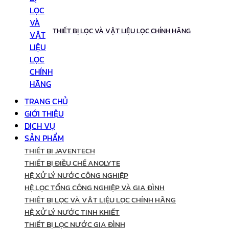
THIẾT BỊ LỌC VÀ VẬT LIỆU LỌC CHÍNH HÃNG
TRANG CHỦ
GIỚI THIỆU
DỊCH VỤ
SẢN PHẨM
THIẾT BỊ JAVENTECH
THIẾT BỊ ĐIỀU CHẾ ANOLYTE
HỆ XỬ LÝ NƯỚC CÔNG NGHIỆP
HỆ LỌC TỔNG CÔNG NGHIỆP VÀ GIA ĐÌNH
THIẾT BỊ LỌC VÀ VẬT LIỆU LỌC CHÍNH HÃNG
HỆ XỬ LÝ NƯỚC TINH KHIẾT
THIẾT BỊ LỌC NƯỚC GIA ĐÌNH