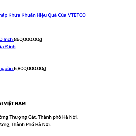
 Pháp Khửa Khuẩn Hiệu Quả Của VTETCO
0 Inch
860,000.00
₫
ia Đình
 nguồn
6,800,000.00
₫
I VIỆT NAM
ường Thượng Cát, Thành phố Hà Nội.
ơng, Thành Phố Hà Nội.