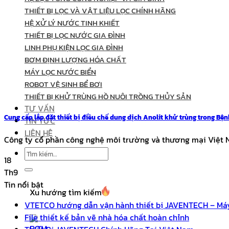
THIẾT BỊ LỌC VÀ VẬT LIỆU LỌC CHÍNH HÃNG
HỆ XỬ LÝ NƯỚC TINH KHIẾT
THIẾT BỊ LỌC NƯỚC GIA ĐÌNH
LINH PHỤ KIỆN LỌC GIA ĐÌNH
BƠM ĐỊNH LƯỢNG HÓA CHẤT
MÁY LỌC NƯỚC BIỂN
ROBOT VỆ SINH BỂ BƠI
THIẾT BỊ KHỬ TRÙNG HỒ NUÔI TRỒNG THỦY SẢN
TƯ VẤN
Cung cấp lắp đặt thiết bị điều chế dung dịch Anolit khử trùng trong Bện
TIN TỨC
LIÊN HỆ
Công ty cổ phần công nghệ môi trường và thương mại Việt Na
Tìm
18
kiếm:
Th9
Tin nổi bật
Xu hướng tìm kiếm
VTETCO hướng dẫn vận hành thiết bị JAVENTECH – Máy
File thiết kế bản vẽ nhà hóa chất hoàn chỉnh