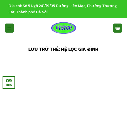
Bỏ
Địa chỉ: Số 5 Ngõ 241/19/35 Đường Liên Mạc, Phường Thượng
qua
Cát, Thành phố Hà Nội.
nội
dung
LƯU TRỮ THẺ:
HỆ LỌC GIA ĐÌNH
09
Th10