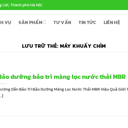
g Cát, Thành phố Hà Nội.
CH VỤ
SẢN PHẨM
TƯ VẤN
TIN TỨC
LIÊN HỆ
LƯU TRỮ THẺ:
MÁY KHUẤY CHÌM
Bảo dưỡng bảo trì màng lọc nước thải MBR
ướng Dẫn Bảo Trì Bảo Dưỡng Màng Lọc Nước Thải MBR Hiệu Quả Giới 
..]