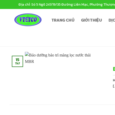
Bỏ
Địa chỉ: Số 5 Ngõ 241/19/35 Đường Liên Mạc, Phường Thượn
qua
nội
TRANG CHỦ
GIỚI THIỆU
DỊ
dung
15
Th7
H
[.