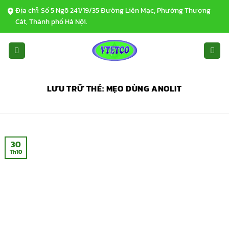
Bỏ
Địa chỉ: Số 5 Ngõ 241/19/35 Đường Liên Mạc, Phường Thượng
qua
Cát, Thành phố Hà Nội.
nội
dung
LƯU TRỮ THẺ:
MẸO DÙNG ANOLIT
30
Th10