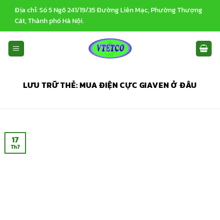
Bỏ
Địa chỉ: Số 5 Ngõ 241/19/35 Đường Liên Mạc, Phường Thượng
qua
Cát, Thành phố Hà Nội.
nội
dung
LƯU TRỮ THẺ:
MUA ĐIỆN CỰC GIAVEN Ở ĐÂU
17
Th7