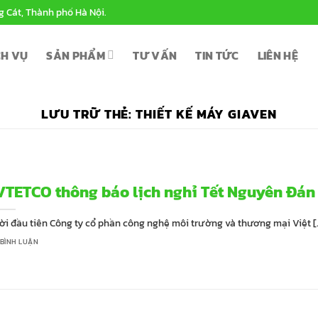
g Cát, Thành phố Hà Nội.
CH VỤ
SẢN PHẨM
TƯ VẤN
TIN TỨC
LIÊN HỆ
LƯU TRỮ THẺ:
THIẾT KẾ MÁY GIAVEN
VTETCO thông báo lịch nghỉ Tết Nguyên Đán
ời đầu tiên Công ty cổ phần công nghệ môi trường và thương mại Việt [..
 BÌNH LUẬN