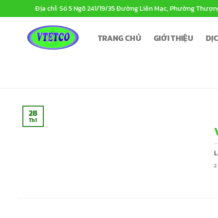
Bỏ
Địa chỉ: Số 5 Ngõ 241/19/35 Đường Liên Mạc, Phường Thượn
qua
nội
TRANG CHỦ
GIỚI THIỆU
DỊ
dung
28
Th1
L
2