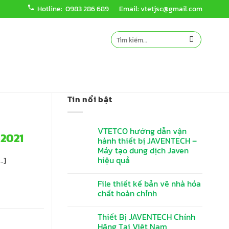
Hotline: 0983 286 689
Email: vtetjsc@gmail.com
Tìm
kiếm:
Tin nổi bật
VTETCO hướng dẫn vận
 2021
hành thiết bị JAVENTECH –
Máy tạo dung dịch Javen
hiệu quả
.]
File thiết kế bản vẽ nhà hóa
chất hoàn chỉnh
Thiết Bị JAVENTECH Chính
Hãng Tại Việt Nam