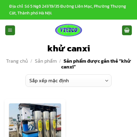
Bỏ
Địa chỉ: Số 5 Ngõ 241/19/35 Đường Liên Mạc, Phường Thượng
qua
Cát, Thành phố Hà Nội.
nội
dung
khử canxi
Trang chủ
/
Sản phẩm
/
Sản phẩm được gắn thẻ “khử
canxi”