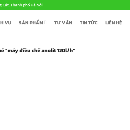
g Cát, Thành phố Hà Nội.
CH VỤ
SẢN PHẨM
TƯ VẤN
TIN TỨC
LIÊN HỆ
 “máy điều chế anolit 120l/h”