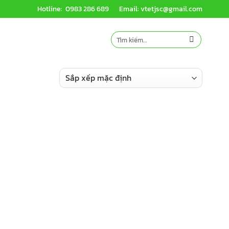
Hotline: 0983 286 689
Email: vtetjsc@gmail.com
Tìm
kiếm: