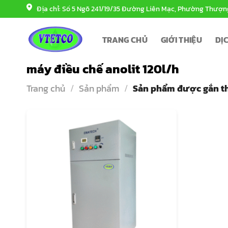
Bỏ
Địa chỉ: Số 5 Ngõ 241/19/35 Đường Liên Mạc, Phường Thượn
qua
nội
TRANG CHỦ
GIỚI THIỆU
DỊ
dung
máy điều chế anolit 120l/h
Trang chủ
/
Sản phẩm
/
Sản phẩm được gắn thẻ