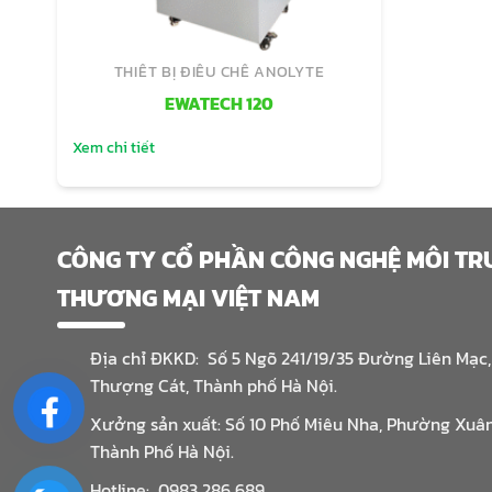
THIẾT BỊ ĐIỀU CHẾ ANOLYTE
EWATECH 120
Xem chi tiết
CÔNG TY CỔ PHẦN CÔNG NGHỆ MÔI T
THƯƠNG MẠI VIỆT NAM
Địa chỉ ĐKKD: Số 5 Ngõ 241/19/35 Đường Liên Mạc
Thượng Cát, Thành phố Hà Nội.
Xưởng sản xuất: Số 10 Phố Miêu Nha, Phường Xuâ
Thành Phố Hà Nội.
Hotline: 0983 286 689