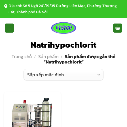
Bỏ
Địa chỉ: Số 5 Ngõ 241/19/35 Đường Liên Mạc, Phường Thượng
qua
Cát, Thành phố Hà Nội.
nội
dung
Natrihypochlorit
Trang chủ
/
Sản phẩm
/
Sản phẩm được gắn thẻ
“Natrihypochlorit”