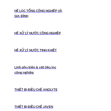
HỆ LỌC TỔNG CÔNG NGHIỆP VÀ
GIA ĐÌNH
HỆ XỬ LÝ NƯỚC CÔNG NGHIỆP
HỆ XỬ LÝ NƯỚC TINH KHIẾT
Linh phụ kiện & vật liệu lọc
công nghiệp
THIẾT BỊ ĐIỀU CHẾ ANOLYTE
THIẾT BỊ ĐIỀU CHẾ JAVEN