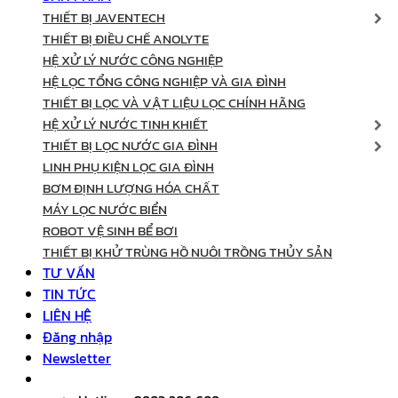
THIẾT BỊ JAVENTECH
THIẾT BỊ ĐIỀU CHẾ ANOLYTE
HỆ XỬ LÝ NƯỚC CÔNG NGHIỆP
HỆ LỌC TỔNG CÔNG NGHIỆP VÀ GIA ĐÌNH
THIẾT BỊ LỌC VÀ VẬT LIỆU LỌC CHÍNH HÃNG
HỆ XỬ LÝ NƯỚC TINH KHIẾT
THIẾT BỊ LỌC NƯỚC GIA ĐÌNH
LINH PHỤ KIỆN LỌC GIA ĐÌNH
BƠM ĐỊNH LƯỢNG HÓA CHẤT
MÁY LỌC NƯỚC BIỂN
ROBOT VỆ SINH BỂ BƠI
THIẾT BỊ KHỬ TRÙNG HỒ NUÔI TRỒNG THỦY SẢN
TƯ VẤN
TIN TỨC
LIÊN HỆ
Đăng nhập
Newsletter