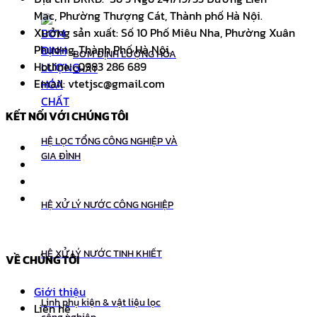
Mạc, Phường Thượng Cát, Thành phố Hà Nội.
Xưởng sản xuất: Số 10 Phố Miêu Nha, Phường Xuân
Phương, Thành Phố Hà Nội.
BƠM ĐỊNH LƯỢNG HÓA
Hotline: 0983 286 689
CHẤT
Email: vtetjsc@gmail.com
KẾT NỐI VỚI CHÚNG TÔI
HỆ LỌC TỔNG CÔNG NGHIỆP VÀ
GIA ĐÌNH
HỆ XỬ LÝ NƯỚC CÔNG NGHIỆP
HỆ XỬ LÝ NƯỚC TINH KHIẾT
VỀ CHÚNG TÔI
Giới thiệu
Linh phụ kiện & vật liệu lọc
Liên hệ