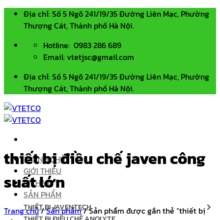
Bỏ
Địa chỉ: Số 5 Ngõ 241/19/35 Đường Liên Mạc, Phường
qua
Thượng Cát, Thành phố Hà Nội.
nội
Hotline: 0983 286 689
dung
Email: vtetjsc@gmail.com
Địa chỉ: Số 5 Ngõ 241/19/35 Đường Liên Mạc, Phường
Thượng Cát, Thành phố Hà Nội.
thiết bị điều chế javen công
TRANG CHỦ
GIỚI THIỆU
suất lớn
DỊCH VỤ
SẢN PHẨM
THIẾT BỊ JAVENTECH
Trang chủ
/
Sản phẩm
/
Sản phẩm được gắn thẻ “thiết bị
THIẾT BỊ ĐIỀU CHẾ ANOLYTE