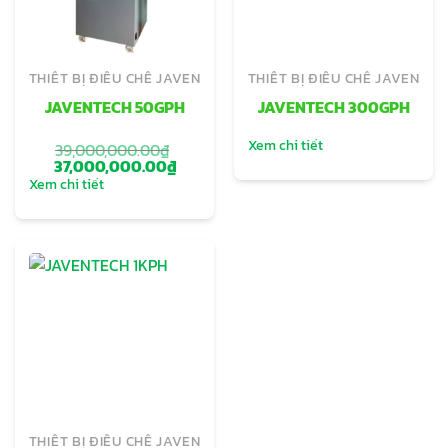
THIẾT BỊ ĐIỀU CHẾ JAVEN
THIẾT BỊ ĐIỀU CHẾ JAVEN
JAVENTECH 50GPH
JAVENTECH 300GPH
Xem chi tiết
39,000,000.00
₫
Giá
Giá
37,000,000.00
₫
gốc
hiện
Xem chi tiết
là:
tại
39,000,000.00₫.
là:
37,000,000.00₫.
THIẾT BỊ ĐIỀU CHẾ JAVEN