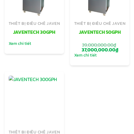
THIẾT BỊ ĐIỀU CHẾ JAVEN
THIẾT BỊ ĐIỀU CHẾ JAVEN
JAVENTECH 30GPH
JAVENTECH 50GPH
Xem chi tiết
39,000,000.00
₫
Giá
Giá
37,000,000.00
₫
gốc
hiện
Xem chi tiết
là:
tại
39,000,000.00₫.
là:
37,000
THIẾT BỊ ĐIỀU CHẾ JAVEN