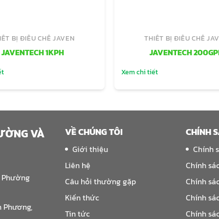
IẾT BỊ ĐIỀU CHẾ JAVEN
THIẾT BỊ ĐIỀU CHẾ JA
JAVENTECH 1KPH
JAVENTECH 200GP
ết
Xem chi tiết
VỀ CHÚNG TÔI
CHÍNH 
RƯỜNG VÀ
Giới thiệu
Chính 
Liên hệ
Chính sá
, Phường
Câu hỏi thường gặp
Chính sá
Kiến thức
Chính sá
n Phương,
Tin tức
Chính sá