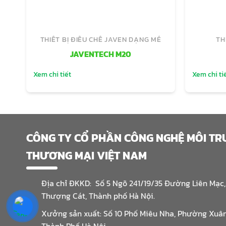
THIẾT BỊ ĐIỀU CHẾ JAVEN DẠNG MẺ
TH
JAVENTECH M20
Xem chi tiết
Xem chi ti
CÔNG TY CỔ PHẦN CÔNG NGHỆ MÔI T
THƯƠNG MẠI VIỆT NAM
Địa chỉ ĐKKD: Số 5 Ngõ 241/19/35 Đường Liên Mạc
Thượng Cát, Thành phố Hà Nội.
Xưởng sản xuất: Số 10 Phố Miêu Nha, Phường Xuâ
Thành Phố Hà Nội.