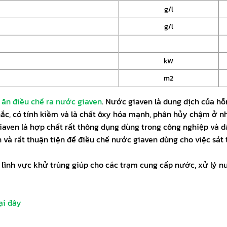
g/l
g/l
kW
m2
ăn điều chế ra nước giaven
. Nước giaven là dung dịch của hỗ
hắc, có tính kiềm và là chất ôxy hóa mạnh, phân hủy chậm ở n
iaven là hợp chất rất thông dụng dùng trong công nghiệp và d
 thuận tiện để điều chế nước giaven dùng cho việc sát tr
ong lĩnh vực khử trùng giúp cho các trạm cung cấp nước, xử l
ại đây