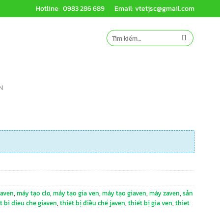
Hotline: 0983 286 689
Email: vtetjsc@gmail.com
Tìm
kiếm:
N
iaven
,
máy tạo clo
,
máy tạo gia ven
,
máy tạo giaven
,
máy zaven
,
sản
t bi dieu che giaven
,
thiết bị điều chế javen
,
thiết bị gia ven
,
thiet