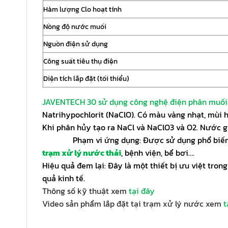
Hàm lượng Clo hoạt tính
Nồng độ nước muối
Nguồn điện sử dụng
Công suất tiêu thụ điện
Diện tích lắp đặt (tối thiểu)
JAVENTECH 30 sử dụng công nghệ điện phân muối 
Natrihypochlorit (NaClO). Có màu vàng nhạt, mùi 
Khi phân hủy tạo ra NaCl và NaClO3 và O2. Nước g
Phạm vi ứng dụng: Được sử dụng phổ biến và rất
trạm xử lý nước thải
, bệnh viện, bể bơi….
Hiệu quả đem lại: Đây là một thiết bị ưu việt tr
quả kinh tế.
Thông số kỹ thuật xem
tại đây
Video sản phẩm lắp đặt tại trạm xử lý nước xem
t