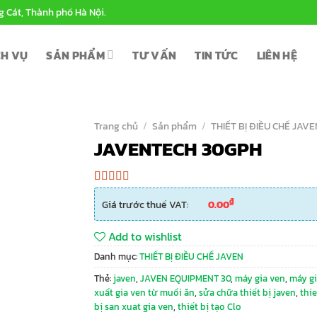
g Cát, Thành phố Hà Nội.
CH VỤ
SẢN PHẨM
TƯ VẤN
TIN TỨC
LIÊN HỆ
Trang chủ
/
Sản phẩm
/
THIẾT BỊ ĐIỀU CHẾ JAVE
JAVENTECH 30GPH
5.00
1
trên 5
₫
Giá trước thuế VAT:
0.00
dựa trên
đánh giá
Add to wishlist
Danh mục:
THIẾT BỊ ĐIỀU CHẾ JAVEN
Thẻ:
javen
,
JAVEN EQUIPMENT 30
,
máy gia ven
,
máy g
xuất gia ven từ muối ăn
,
sửa chữa thiết bị javen
,
thie
bị san xuat gia ven
,
thiết bị tạo Clo