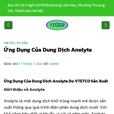
Bỏ
Địa chỉ: Số 5 Ngõ 241/19/35 Đường Liên Mạc, Phường Thượng
qua
Cát, Thành phố Hà Nội.
nội
dung
TIN TỨC
,
TƯ VẤN
Ứng Dụng Của Dung Dịch Anolyte
ĐĂNG VÀO
17 THÁNG 7, 2024
BỞI
ADMIN
Ứng Dụng Của Dung Dịch Anolyte Do VTETCO Sản Xuất
Giới thiệu về Anolyte
Anolyte là một dung dịch khử trùng mạnh mẽ được sản
xuất thông qua quá trình điện phân dung dịch muối. Với
khả năng tiêu diệt vi khuẩn, vi rút và nấm mốc, Anolyte