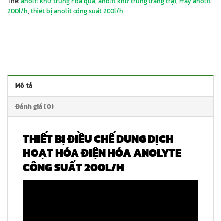
Thẻ:
anolit khử trùng hoa quả
,
anolit khử trùng trang trại
,
máy anolit
200l/h
,
thiết bị anolit cống suất 200l/h
Mô tả
Đánh giá (0)
THIẾT BỊ ĐIỀU CHẾ DUNG DỊCH
HOẠT HÓA ĐIỆN HÓA ANOLYTE
CÔNG SUẤT 200L/H