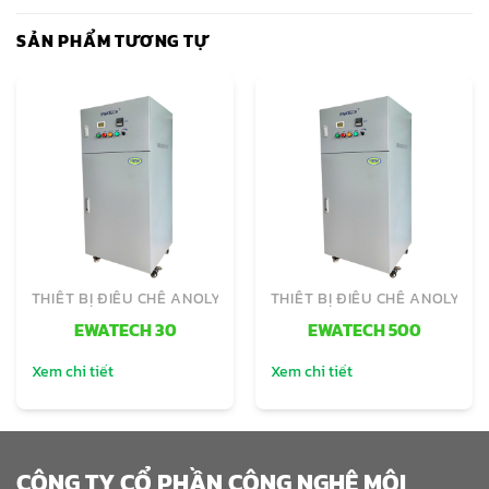
SẢN PHẨM TƯƠNG TỰ
THIẾT BỊ ĐIỀU CHẾ ANOLYTE
THIẾT BỊ ĐIỀU CHẾ ANOLYTE
EWATECH 30
EWATECH 500
Xem chi tiết
Xem chi tiết
CÔNG TY CỔ PHẦN CÔNG NGHỆ MÔI