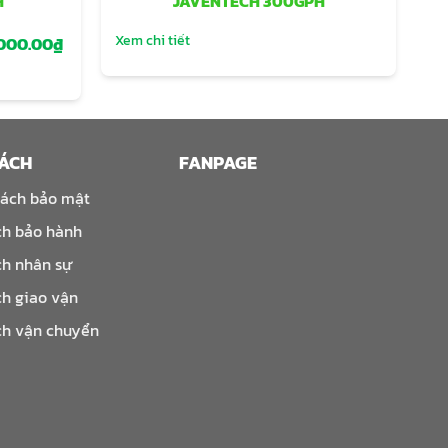
H
JAVENTECH 300GPH
Xem chi tiết
Xe
Giá
,000.00
₫
hiện
tại
000.00₫.
là:
37,000,000.00₫.
SÁCH
FANPAGE
sách bảo mật
ch bảo hành
ch nhân sự
ch giao vận
ch vận chuyển