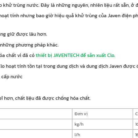
 khử trùng nước. Đây là những nguyên, nhiên liệu rất sẵn, ở đâ
oạt tính nhưng bao giờ hiệu quả khử trùng của Javen điện phâ
ùng giữ được lâu hơn.
i những phương pháp khác.
a chất vì đã có
thiết bị JAVENTECH để sản xuất Clo
.
lo hoạt tính tồn tại trong dung dịch và dung dịch Javen được 
g cấp nước
bỉ hơn, chất liệu đã được chống hóa chất.
Đơn vị
C
kg/h
1
l/h
1