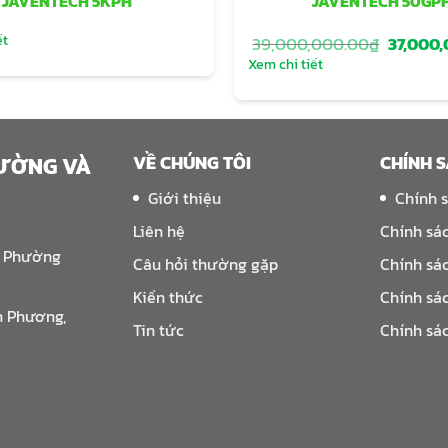
JAVENTECH 5KPH
JAVENTECH 50GP
ết
Giá
39,000,000.00
₫
37,000
gốc
Xem chi tiết
là:
39,000,
VỀ CHÚNG TÔI
CHÍNH 
RƯỜNG VÀ
Giới thiệu
Chính 
Liên hệ
Chính sá
, Phường
Câu hỏi thường gặp
Chính sá
Kiến thức
Chính sá
n Phương,
Tin tức
Chính sá