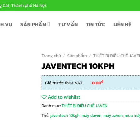
g Cát, Thành phố Hà Nội.
CH VỤ
SẢN PHẨM
TƯ VẤN
TIN TỨC
LIÊN HỆ
Trang chủ
/
Sản phẩm
/
THIẾT BỊ ĐIỀU CHẾ JAVE
JAVENTECH 10KPH
₫
Giá trước thuế VAT:
0.00
Add to wishlist
Danh mục:
THIẾT BỊ ĐIỀU CHẾ JAVEN
Thẻ:
javentech 10kgh
,
máy daven
,
máy zaven
,
mua máy