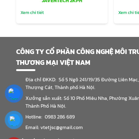
JAVENTECH 2KPH
Xem chi tiết
Xem chi ti
CÔNG TY CỔ PHẦN CÔNG NGHỆ MÔI T
THƯƠNG MẠI VIỆT NAM
Địa chỉ ĐKKD: Số 5 Ngõ 241/19/35 Đường Liên Mạc
Thượng Cát, Thành phố Hà Nội.
Xưởng sản xuất: Số 10 Phố Miêu Nha, Phường Xuâ
Thành Phố Hà Nội.
Hotline: 0983 286 689
Email: vtetjsc@gmail.com