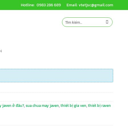
Hotline: 0983 286 689
Email: vtetjsc@gmail.com
Tìm
kiếm:
N
 javen ở đâu?
,
sua chua may javen
,
thiết bị gia ven
,
thiết bị raven