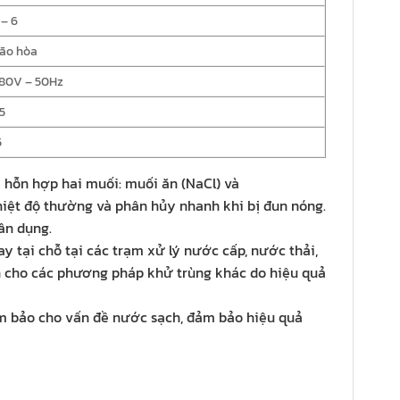
 – 6
ão hòa
80V – 50Hz
5
5
 hỗn hợp hai muối: muối ăn (NaCl) và
hiệt độ thường và phân hủy nhanh khi bị đun nóng.
ân dụng.
y tại chỗ tại các trạm xử lý nước cấp, nước thải,
dần cho các phương pháp khử trùng khác do hiệu quả
đảm bảo cho vấn đề nước sạch, đảm bảo hiệu quả