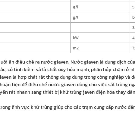
g/l
5
g/l
b
3
kW
4
m2
1
ối ăn điều chế ra nước giaven. Nước giaven là dung dịch của
hắc, có tính kiềm và là chất ôxy hóa mạnh, phân hủy chậm ở n
iaven là hợp chất rất thông dụng dùng trong công nghiệp và d
uận tiện để điều chế nước giaven dùng cho việc sát trùng nga
huyển rất nhanh sang thiết bị khử trùng javen điện hóa thay 
uả trong lĩnh vực khử trùng giúp cho các trạm cung cấp nước 