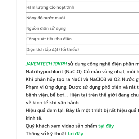
Hàm lượng Clo hoạt tính
Nồng độ nước muối
Nguồn điện sử dụng
Công suất tiêu thụ điện
Diện tích lắp đặt (tối thiểu)
JAVENTECH 10KPH
sử dụng công nghệ điện phân mu
Natrihypochlorit (NaClO). Có màu vàng nhạt, mùi 
Khi phân hủy tạo ra NaCl và NaClO3 và O2. Nước g
Phạm vi ứng dụng: Được sử dụng phổ biến và rất th
bệnh viện, bể bơi…. Hiện tại trên thế giới đang c
về kinh tế khi vận hành.
Hiệu quả đem lại: Đây là một thiết bị rất hiệu q
kinh tế.
Quý khách xem video sản phẩm
tại đây
Thông số kỹ thuật
tại đây