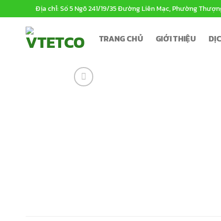
Bỏ
Địa chỉ: Số 5 Ngõ 241/19/35 Đường Liên Mạc, Phường Thượn
qua
nội
TRANG CHỦ
GIỚI THIỆU
DỊ
dung